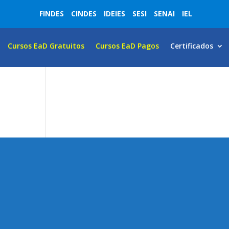
FINDES
CINDES
IDEIES
SESI
SENAI
IEL
Cursos EaD Gratuitos
Cursos EaD Pagos
Certificados