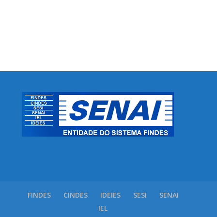
FINDES
CINDES
IDEIES
SESI
SENAI
IEL